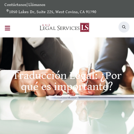
Contáctanos
|
Llámanos
1050 Lakes Dr, Suite 225, West Covina, CA 91790
Traducción Legal: ¿Por
qué es importante?
Inicio
/
Blog