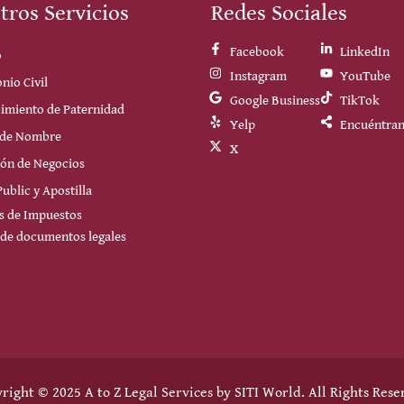
tros Servicios
Redes Sociales
Facebook
LinkedIn
o
Instagram
YouTube
nio Civil
Google Business
TikTok
cimiento de Paternidad
Yelp
Encuéntra
 de Nombre
X
ón de Negocios
ublic y Apostilla
os de Impuestos
 de documentos legales
right © 2025 A to Z Legal Services by
SITI World
. All Rights Rese