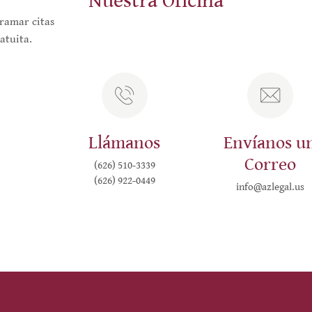
Nuestra Oficina
gramar citas
atuita.
Llámanos
Envíanos u
Correo
(626) 510-3339
(626) 922-0449
info@azlegal.us