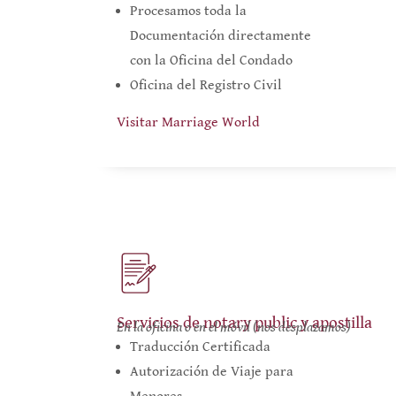
Procesamos toda la
Documentación directamente
con la Oficina del Condado
Oficina del Registro Civil
Visitar Marriage World
Servicios de notary public y apostilla
En la oficina o en el móvil (nos desplazamos)
Traducción Certificada
Autorización de Viaje para